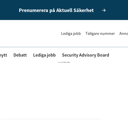
Prenumerera på Aktuell Säkerhet
Lediga jobb
Tidigare nummer
Anno
nytt
Debatt
Lediga jobb
Security Advisory Board
ANNONS