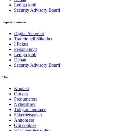
Lediga jobb
Security Advisory Board
Populära ämnen
Digital Säkerhet
Traditionell Säkerhet
I Fokus
Personalnytt
Lediga jobb
Debatt
Security Advisory Board
Om
Kontakt
Om oss
Prenumerera
Nyhetsbrev
Tidigare nummer
Säkerhetsgalan
Annonsera
Om cookies
Vår integritetspolicy