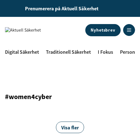
Prenumerera på Aktuell Säkerhet
Nyhetsbrev
ANNONS
Digital Säkerhet
Traditionell Säkerhet
I Fokus
Personal
#women4cyber
Visa fler