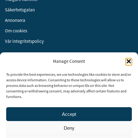
Säkerhetsgalan
Annonsera
Om cookies
Vår integritetspolicy
Följ oss
Manage Consent
Facebook
To provide the best experiences, we use technologies like cookies to store and/or
Instagram
access device information. Consenting to these technologies will allow us to
process data such as browsing behavior or unique IDs on this site. Not
LinkedIn
consenting or withdrawing consent, may adversely affect certain features and
functions.
Accept
Security Adviser Board
Security Advisory Board, SAB, instiftades av tidningen Aktuell
Deny
Säkerhet år 2003 för att stimulera, utveckla och informera om
säkerhetsarbetet i Sverige. SAB består av representanter från