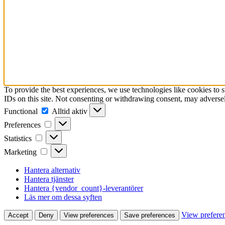
To provide the best experiences, we use technologies like cookies to 
IDs on this site. Not consenting or withdrawing consent, may adversely
Functional
Functional
Alltid aktiv
Preferences
Preferences
Statistics
Statistics
Marketing
Marketing
Hantera alternativ
Hantera tjänster
Hantera {vendor_count}-leverantörer
Läs mer om dessa syften
View prefere
Accept
Deny
View preferences
Save preferences