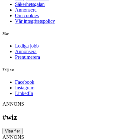
Säkerhetsgalan
Annonsera
Om cookies
Vår integritetspolicy
Mer
Lediga jobb
Annonsera
Prenumerera
Följ oss
Facebook
Instagram
LinkedIn
ANNONS
#wiz
Visa fler
ANNONS