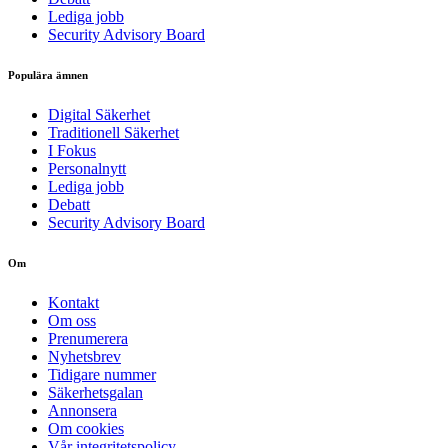
Lediga jobb
Security Advisory Board
Populära ämnen
Digital Säkerhet
Traditionell Säkerhet
I Fokus
Personalnytt
Lediga jobb
Debatt
Security Advisory Board
Om
Kontakt
Om oss
Prenumerera
Nyhetsbrev
Tidigare nummer
Säkerhetsgalan
Annonsera
Om cookies
Vår integritetspolicy