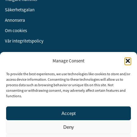
Säkerhetsgalan
Annonsera
Om cookies
Vår integritetspolicy
Följ oss
Manage Consent
Facebook
To provide the best experiences, we use technologies like cookies to store and/or
Instagram
access device information. Consenting to these technologies will allow us to
process data such as browsing behavior or unique IDs on this site. Not
LinkedIn
consenting or withdrawing consent, may adversely affect certain features and
functions.
Accept
Security Adviser Board
Security Advisory Board, SAB, instiftades av tidningen Aktuell
Deny
Säkerhet år 2003 för att stimulera, utveckla och informera om
säkerhetsarbetet i Sverige. SAB består av representanter från