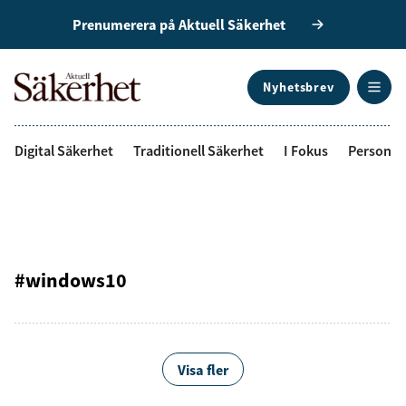
Prenumerera på Aktuell Säkerhet
Nyhetsbrev
ANNONS
Digital Säkerhet
Traditionell Säkerhet
I Fokus
Personal
#windows10
Visa fler