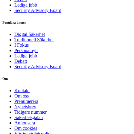
Lediga jobb
Security Advisory Board
Populära ämnen
Digital Säkerhet
Traditionell Säkerhet
I Fokus
Personalnytt
Lediga jobb
Debatt
Security Advisory Board
Om
Kontakt
Om oss
Prenumerera
Nyhetsbrev
Tidigare nummer
Säkerhetsgalan
Annonsera
Om cookies
Vår integritetspolicy