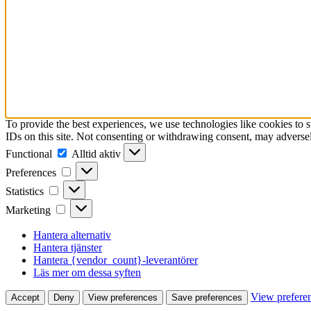
To provide the best experiences, we use technologies like cookies to 
IDs on this site. Not consenting or withdrawing consent, may adversely
Functional
Functional
Alltid aktiv
Preferences
Preferences
Statistics
Statistics
Marketing
Marketing
Hantera alternativ
Hantera tjänster
Hantera {vendor_count}-leverantörer
Läs mer om dessa syften
View prefere
Accept
Deny
View preferences
Save preferences