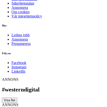
Säkerhetsgalan
Annonsera
Om cookies
Vår integritetspolicy
Mer
Lediga jobb
Annonsera
Prenumerera
Följ oss
Facebook
Instagram
LinkedIn
ANNONS
#westerndigital
Visa fler
ANNONS