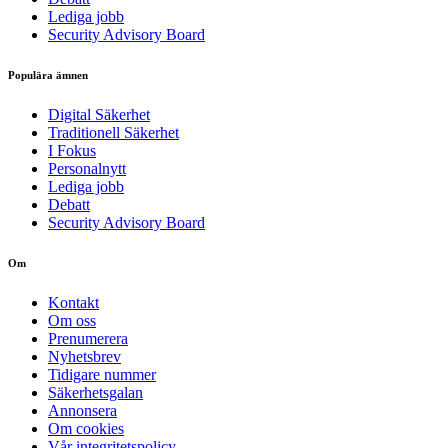
Lediga jobb
Security Advisory Board
Populära ämnen
Digital Säkerhet
Traditionell Säkerhet
I Fokus
Personalnytt
Lediga jobb
Debatt
Security Advisory Board
Om
Kontakt
Om oss
Prenumerera
Nyhetsbrev
Tidigare nummer
Säkerhetsgalan
Annonsera
Om cookies
Vår integritetspolicy