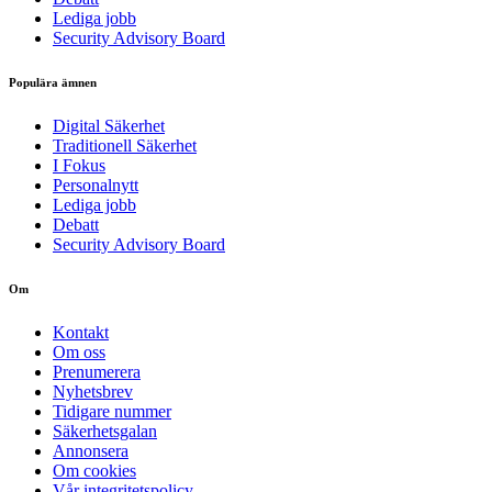
Lediga jobb
Security Advisory Board
Populära ämnen
Digital Säkerhet
Traditionell Säkerhet
I Fokus
Personalnytt
Lediga jobb
Debatt
Security Advisory Board
Om
Kontakt
Om oss
Prenumerera
Nyhetsbrev
Tidigare nummer
Säkerhetsgalan
Annonsera
Om cookies
Vår integritetspolicy