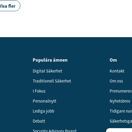
Visa fler
Populära ämnen
Om
Digital Säkerhet
Kontakt
Traditionell Säkerhet
Om oss
I Fokus
Prenumerer
Personalnytt
Nyhetsbrev
Lediga jobb
Tidigare n
Debatt
Säkerhetsg
Security Advisory Board
Annonsera