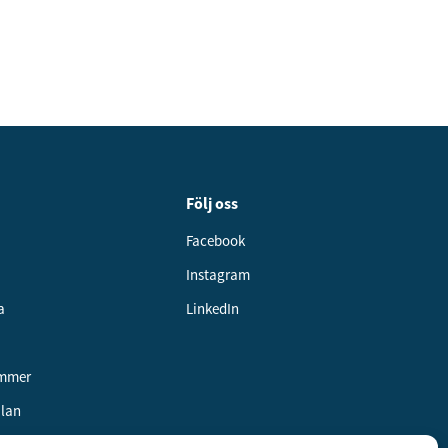
Följ oss
Facebook
Instagram
a
LinkedIn
ummer
alan