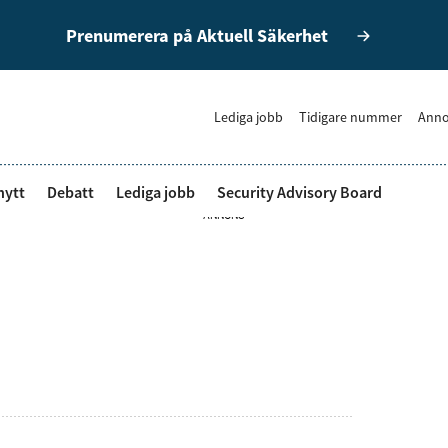
Prenumerera på Aktuell Säkerhet
Lediga jobb
Tidigare nummer
Anno
nytt
Debatt
Lediga jobb
Security Advisory Board
ANNONS