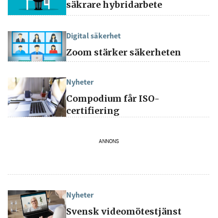
säkrare hybridarbete
Digital säkerhet
Zoom stärker säkerheten
Nyheter
Compodium får ISO-
certifiering
ANNONS
Nyheter
Svensk videomötestjänst