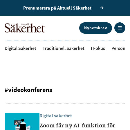
Prenumerera på Aktuell Säkerhet
Nyhetsbrev
ANNONS
Digital Säkerhet
Traditionell Säkerhet
I Fokus
Personal
#videokonferens
Digital säkerhet
Zoom får ny AI-funktion för