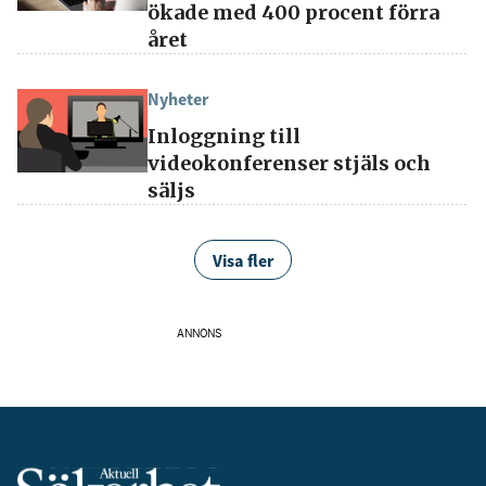
ökade med 400 procent förra
året
Nyheter
Inloggning till
videokonferenser stjäls och
säljs
Visa fler
ANNONS