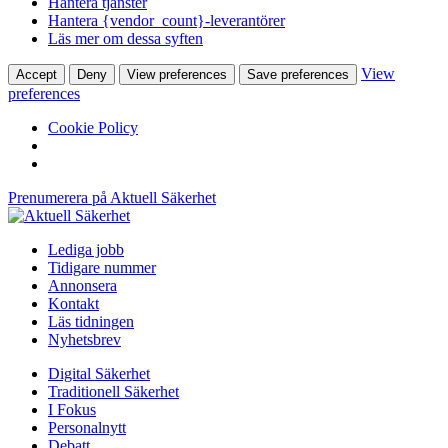
Hantera tjänster
Hantera {vendor_count}-leverantörer
Läs mer om dessa syften
View
Accept
Deny
View preferences
Save preferences
preferences
Cookie Policy
Prenumerera på Aktuell Säkerhet
Lediga jobb
Tidigare nummer
Annonsera
Kontakt
Läs tidningen
Nyhetsbrev
Digital Säkerhet
Traditionell Säkerhet
I Fokus
Personalnytt
Debatt