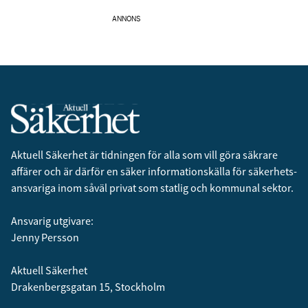
samtycke till att vi sparar och använder dina
ANNONS
personuppgifter i enlighet med vår
integritetspolicy.
Aktuell Säkerhet är tidningen för alla som vill göra säkrare
affärer och är därför en säker informationskälla för säkerhets­
ansvariga inom såväl privat som statlig och kommunal sektor.
Ansvarig utgivare:
Jenny Persson
Aktuell Säkerhet
Drakenbergsgatan 15, Stockholm