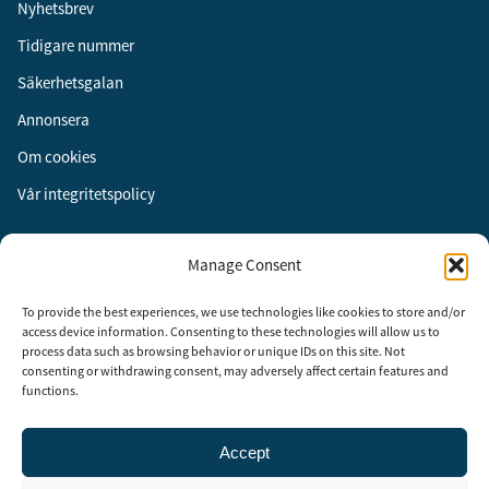
Nyhetsbrev
Tidigare nummer
Säkerhetsgalan
Annonsera
Om cookies
Vår integritetspolicy
Följ oss
Manage Consent
Facebook
To provide the best experiences, we use technologies like cookies to store and/or
Instagram
access device information. Consenting to these technologies will allow us to
process data such as browsing behavior or unique IDs on this site. Not
LinkedIn
consenting or withdrawing consent, may adversely affect certain features and
functions.
Accept
Security Adviser Board
Security Advisory Board, SAB, instiftades av tidningen Aktuell