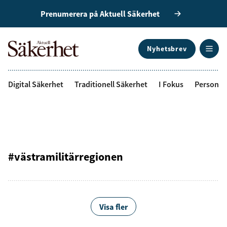
Prenumerera på Aktuell Säkerhet
Nyhetsbrev
ANNONS
Digital Säkerhet
Traditionell Säkerhet
I Fokus
Personal
#västramilitärregionen
Visa fler