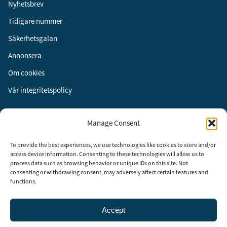
Nyhetsbrev
Tidigare nummer
Säkerhetsgalan
Annonsera
Om cookies
Vår integritetspolicy
Följ oss
Manage Consent
Facebook
To provide the best experiences, we use technologies like cookies to store and/or
Instagram
access device information. Consenting to these technologies will allow us to
process data such as browsing behavior or unique IDs on this site. Not
LinkedIn
consenting or withdrawing consent, may adversely affect certain features and
functions.
Accept
Security Adviser Board
Security Advisory Board, SAB, instiftades av tidningen Aktuell