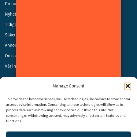
Prenumerera
Nyhetsbrev
Tidigare nummer
Säkerhetsgalan
Annonsera
Om cookies
Vår integritetspolicy
Följ oss
Manage Consent
Facebook
To provide the best experiences, we use technologies like cookies to store and/or
Instagram
access device information. Consenting to these technologies will allow us to
process data such as browsing behavior or unique IDs on this site. Not
LinkedIn
consenting or withdrawing consent, may adversely affect certain features and
functions.