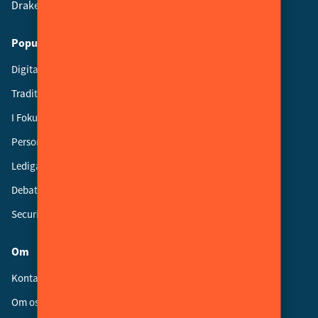
Drakenbergsgatan 15, Stockholm
Populära ämnen
Digital Säkerhet
Traditionell Säkerhet
I Fokus
Personalnytt
Lediga jobb
Debatt
Security Advisory Board
Om
Kontakt
Om oss