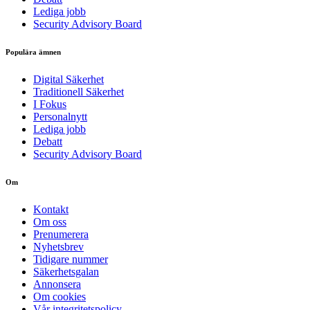
Lediga jobb
Security Advisory Board
Populära ämnen
Digital Säkerhet
Traditionell Säkerhet
I Fokus
Personalnytt
Lediga jobb
Debatt
Security Advisory Board
Om
Kontakt
Om oss
Prenumerera
Nyhetsbrev
Tidigare nummer
Säkerhetsgalan
Annonsera
Om cookies
Vår integritetspolicy