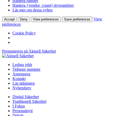
Hantera tjänster
Hantera {vendor_count}-leverantörer
Läs mer om dessa syften
View
Accept
Deny
View preferences
Save preferences
preferences
Cookie Policy
Prenumerera på Aktuell Säkerhet
Lediga jobb
Tidigare nummer
Annonsera
Kontakt
Läs tidningen
Nyhetsbrev
Digital Säkerhet
Traditionell Säkerhet
I Fokus
Personalnytt
Debatt