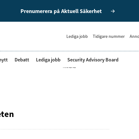
Prenumerera på Aktuell Säkerhet
Lediga jobb
Tidigare nummer
Anno
nytt
Debatt
Lediga jobb
Security Advisory Board
ANNONS
eten