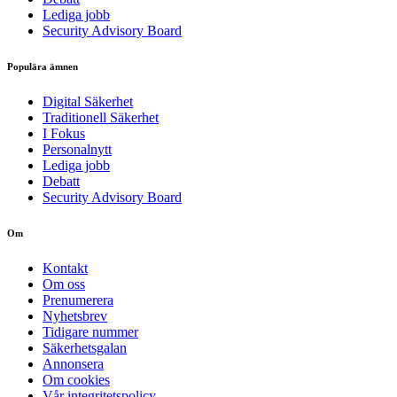
Lediga jobb
Security Advisory Board
Populära ämnen
Digital Säkerhet
Traditionell Säkerhet
I Fokus
Personalnytt
Lediga jobb
Debatt
Security Advisory Board
Om
Kontakt
Om oss
Prenumerera
Nyhetsbrev
Tidigare nummer
Säkerhetsgalan
Annonsera
Om cookies
Vår integritetspolicy