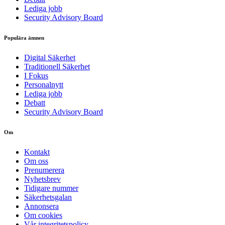
Lediga jobb
Security Advisory Board
Populära ämnen
Digital Säkerhet
Traditionell Säkerhet
I Fokus
Personalnytt
Lediga jobb
Debatt
Security Advisory Board
Om
Kontakt
Om oss
Prenumerera
Nyhetsbrev
Tidigare nummer
Säkerhetsgalan
Annonsera
Om cookies
Vår integritetspolicy