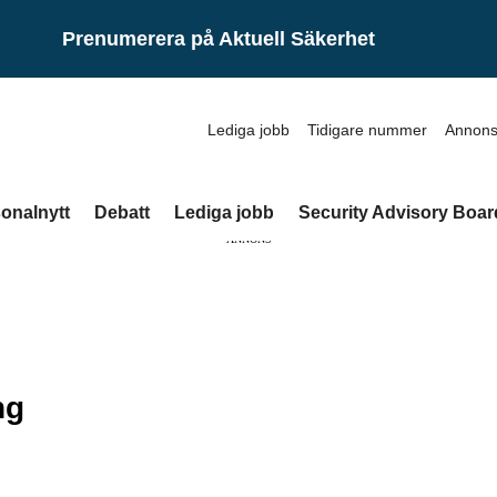
Prenumerera på Aktuell Säkerhet
Lediga jobb
Tidigare nummer
Annons
onalnytt
Debatt
Lediga jobb
Security Advisory Boar
ANNONS
ng