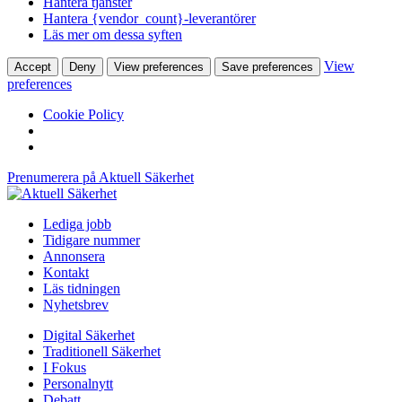
Hantera tjänster
Hantera {vendor_count}-leverantörer
Läs mer om dessa syften
View
Accept
Deny
View preferences
Save preferences
preferences
Cookie Policy
Prenumerera på Aktuell Säkerhet
Lediga jobb
Tidigare nummer
Annonsera
Kontakt
Läs tidningen
Nyhetsbrev
Digital Säkerhet
Traditionell Säkerhet
I Fokus
Personalnytt
Debatt