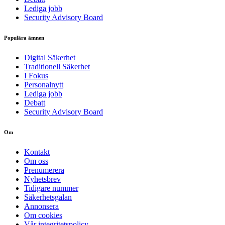
Lediga jobb
Security Advisory Board
Populära ämnen
Digital Säkerhet
Traditionell Säkerhet
I Fokus
Personalnytt
Lediga jobb
Debatt
Security Advisory Board
Om
Kontakt
Om oss
Prenumerera
Nyhetsbrev
Tidigare nummer
Säkerhetsgalan
Annonsera
Om cookies
Vår integritetspolicy