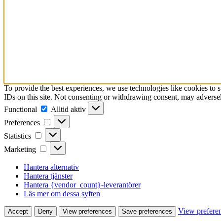
To provide the best experiences, we use technologies like cookies to 
IDs on this site. Not consenting or withdrawing consent, may adversely
Functional
Functional
Alltid aktiv
Preferences
Preferences
Statistics
Statistics
Marketing
Marketing
Hantera alternativ
Hantera tjänster
Hantera {vendor_count}-leverantörer
Läs mer om dessa syften
View prefere
Accept
Deny
View preferences
Save preferences