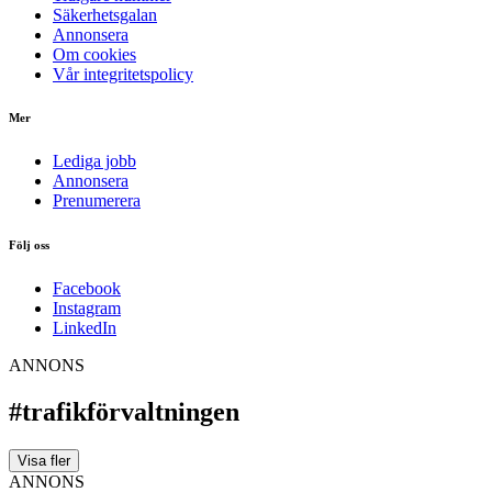
Säkerhetsgalan
Annonsera
Om cookies
Vår integritetspolicy
Mer
Lediga jobb
Annonsera
Prenumerera
Följ oss
Facebook
Instagram
LinkedIn
ANNONS
#trafikförvaltningen
Visa fler
ANNONS