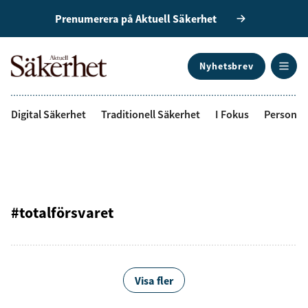
Prenumerera på Aktuell Säkerhet
Nyhetsbrev
ANNONS
Digital Säkerhet
Traditionell Säkerhet
I Fokus
Personal
#totalförsvaret
Visa fler