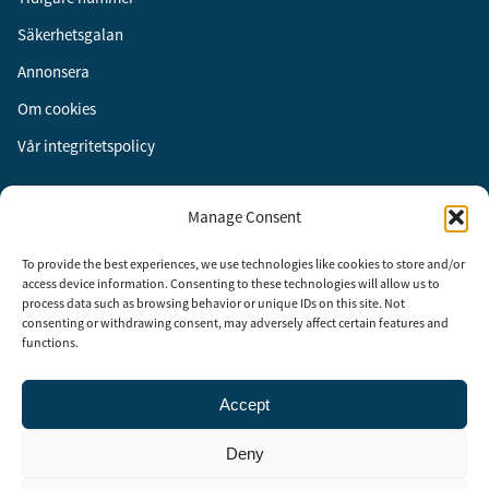
Säkerhetsgalan
Annonsera
Om cookies
Vår integritetspolicy
Följ oss
Manage Consent
Facebook
To provide the best experiences, we use technologies like cookies to store and/or
Instagram
access device information. Consenting to these technologies will allow us to
process data such as browsing behavior or unique IDs on this site. Not
LinkedIn
consenting or withdrawing consent, may adversely affect certain features and
functions.
Accept
Security Adviser Board
Security Advisory Board, SAB, instiftades av tidningen Aktuell
Deny
Säkerhet år 2003 för att stimulera, utveckla och informera om
säkerhetsarbetet i Sverige. SAB består av representanter från