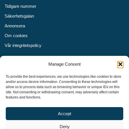
Tidigare nummer
Säkerhetsgalan
Annonsera
Om cookies
Vår integritetspolicy
Följ oss
Manage Consent
Facebook
To provide the best experiences, we use technologies like cookies to store
Instagram
and/or access device information. Consenting to these technologies will
allow us to process data such as browsing behavior or unique IDs on this
LinkedIn
site. Not consenting or withdrawing consent, may adversely affect certain
features and functions.
Accept
Security Adviser Board
Security Advisory Board, SAB, instiftades av tidningen Aktuell
Deny
Säkerhet år 2003 för att stimulera, utveckla och informera om