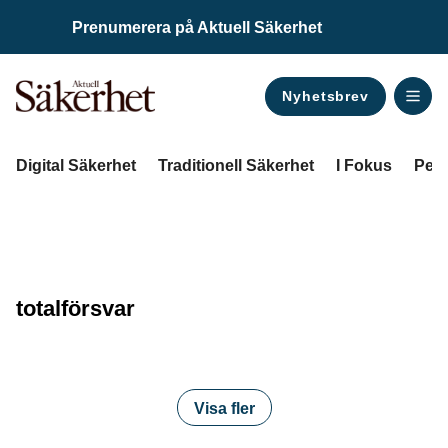
Prenumerera på Aktuell Säkerhet
Nyhetsbrev
ANNONS
Digital Säkerhet
Traditionell Säkerhet
I Fokus
Pers
totalförsvar
Visa fler