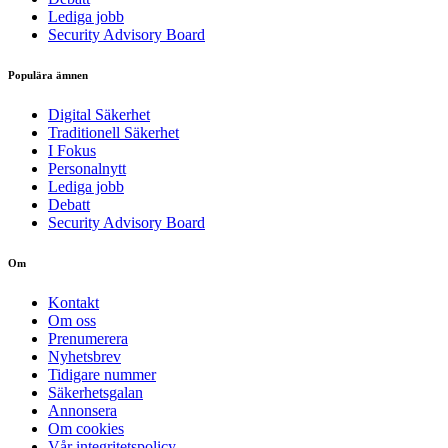
Lediga jobb
Security Advisory Board
Populära ämnen
Digital Säkerhet
Traditionell Säkerhet
I Fokus
Personalnytt
Lediga jobb
Debatt
Security Advisory Board
Om
Kontakt
Om oss
Prenumerera
Nyhetsbrev
Tidigare nummer
Säkerhetsgalan
Annonsera
Om cookies
Vår integritetspolicy