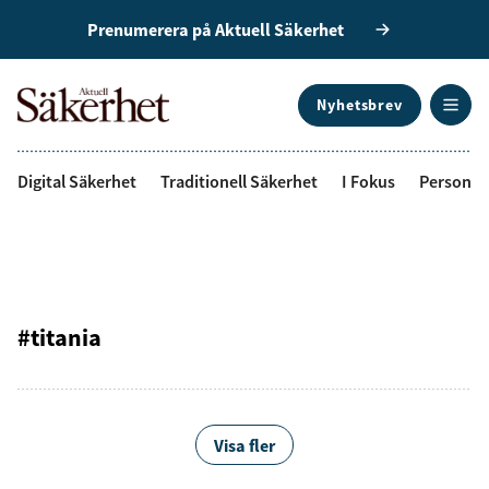
Prenumerera på Aktuell Säkerhet
Nyhetsbrev
ANNONS
Digital Säkerhet
Traditionell Säkerhet
I Fokus
Personal
#titania
Visa fler