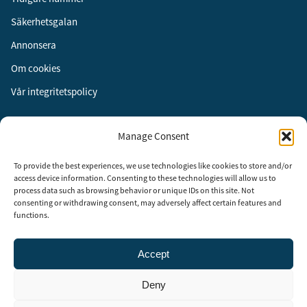
Säkerhetsgalan
Annonsera
Om cookies
Vår integritetspolicy
Följ oss
Manage Consent
Facebook
To provide the best experiences, we use technologies like cookies to store and/or
Instagram
access device information. Consenting to these technologies will allow us to
process data such as browsing behavior or unique IDs on this site. Not
LinkedIn
consenting or withdrawing consent, may adversely affect certain features and
functions.
Accept
Security Adviser Board
Security Advisory Board, SAB, instiftades av tidningen Aktuell
Deny
Säkerhet år 2003 för att stimulera, utveckla och informera om
säkerhetsarbetet i Sverige. SAB består av representanter från