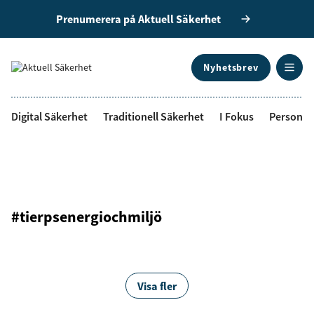
Prenumerera på Aktuell Säkerhet
Nyhetsbrev
ANNONS
Digital Säkerhet
Traditionell Säkerhet
I Fokus
Personal
#tierpsenergiochmiljö
Visa fler