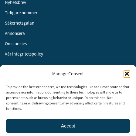
Nyhetsbrev
Tidigare nummer
Säkerhetsgalan
Annonsera
Om cookies
Vår integritetspolicy
Följ oss
Manage Consent
Facebook
To provide the best experiences, we use technologies like cookies to store and/or
Instagram
access device information. Consenting to these technologies will allow us to
process data such as browsing behavior or unique IDs on this site. Not
LinkedIn
consenting or withdrawing consent, may adversely affect certain features and
functions.
Accept
Security Adviser Board
Security Advisory Board, SAB, instiftades av tidningen Aktuell