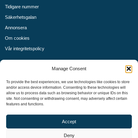
Tidigare nummer
Säkerhetsgalan
Annonsera
Om cookies
Vår integritetspolicy
Följ oss
Manage Consent
Facebook
To provide the best experiences, we use technologies like cookies to store
Instagram
and/or access device information. Consenting to these technologies will
allow us to process data such as browsing behavior or unique IDs on this
LinkedIn
site. Not consenting or withdrawing consent, may adversely affect certain
features and functions.
Accept
Security Adviser Board
Security Advisory Board, SAB, instiftades av tidningen Aktuell
Deny
Säkerhet år 2003 för att stimulera, utveckla och informera om