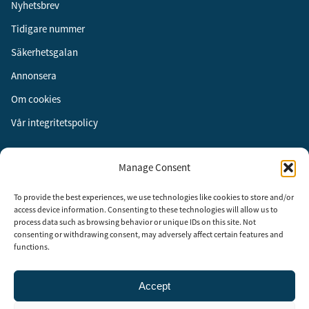
Nyhetsbrev
Tidigare nummer
Säkerhetsgalan
Annonsera
Om cookies
Vår integritetspolicy
Följ oss
Manage Consent
Facebook
To provide the best experiences, we use technologies like cookies to store and/or
Instagram
access device information. Consenting to these technologies will allow us to
process data such as browsing behavior or unique IDs on this site. Not
LinkedIn
consenting or withdrawing consent, may adversely affect certain features and
functions.
Accept
Security Adviser Board
Security Advisory Board, SAB, instiftades av tidningen Aktuell