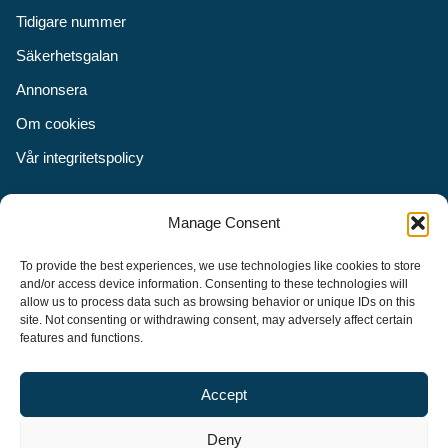
Tidigare nummer
Säkerhetsgalan
Annonsera
Om cookies
Vår integritetspolicy
Följ oss
Manage Consent
Facebook
To provide the best experiences, we use technologies like cookies to store
Instagram
and/or access device information. Consenting to these technologies will
allow us to process data such as browsing behavior or unique IDs on this
LinkedIn
site. Not consenting or withdrawing consent, may adversely affect certain
features and functions.
Accept
Security Adviser Board
Security Advisory Board, SAB, instiftades av tidningen Aktuell
Deny
Säkerhet år 2003 för att stimulera, utveckla och informera om