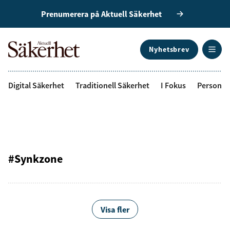
Prenumerera på Aktuell Säkerhet
Nyhetsbrev
ANNONS
Digital Säkerhet
Traditionell Säkerhet
I Fokus
Personal
#Synkzone
Visa fler