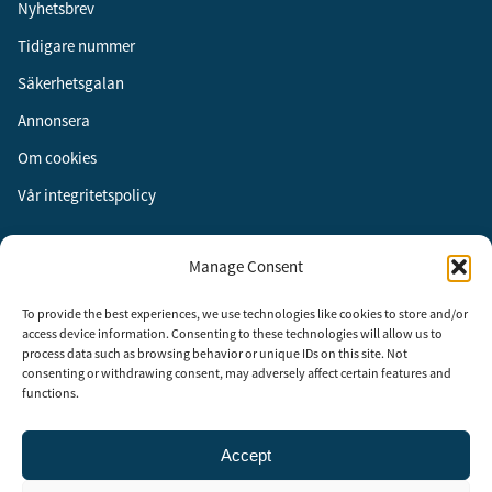
Nyhetsbrev
Tidigare nummer
Säkerhetsgalan
Annonsera
Om cookies
Vår integritetspolicy
Följ oss
Manage Consent
Facebook
To provide the best experiences, we use technologies like cookies to store and/or
Instagram
access device information. Consenting to these technologies will allow us to
process data such as browsing behavior or unique IDs on this site. Not
LinkedIn
consenting or withdrawing consent, may adversely affect certain features and
functions.
Accept
Security Adviser Board
Security Advisory Board, SAB, instiftades av tidningen Aktuell