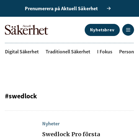
Prenumerera på Aktuell Säkerhet
Nyhetsbrev
ANNONS
Digital Säkerhet
Traditionell Säkerhet
I Fokus
Personal
#swedlock
Nyheter
Swedlock Pro första