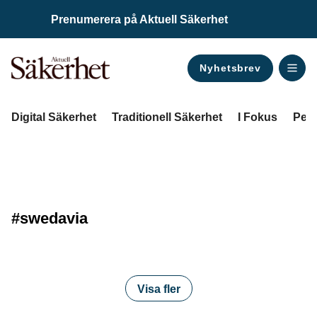
Prenumerera på Aktuell Säkerhet
Nyhetsbrev
ANNONS
Digital Säkerhet
Traditionell Säkerhet
I Fokus
Pers
#swedavia
Visa fler