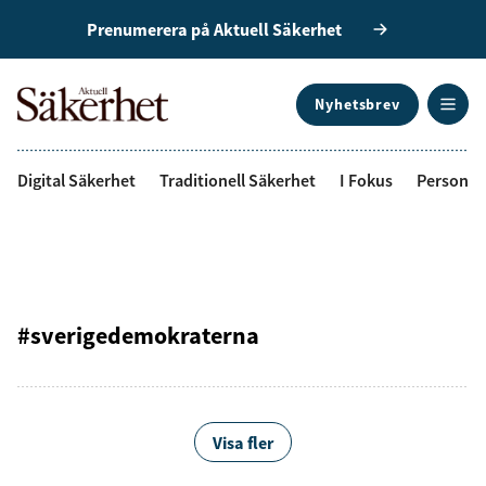
Prenumerera på Aktuell Säkerhet
Nyhetsbrev
ANNONS
Digital Säkerhet
Traditionell Säkerhet
I Fokus
Personal
#sverigedemokraterna
Visa fler