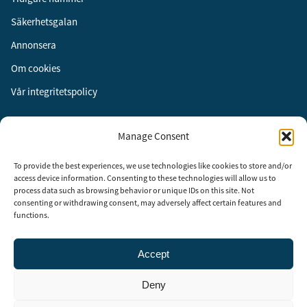
Säkerhetsgalan
Annonsera
Om cookies
Vår integritetspolicy
Följ oss
Manage Consent
Facebook
To provide the best experiences, we use technologies like cookies to store and/or
Instagram
access device information. Consenting to these technologies will allow us to
process data such as browsing behavior or unique IDs on this site. Not
LinkedIn
consenting or withdrawing consent, may adversely affect certain features and
functions.
Accept
Security Adviser Board
Security Advisory Board, SAB, instiftades av tidningen Aktuell
Deny
Säkerhet år 2003 för att stimulera, utveckla och informera om
säkerhetsarbetet i Sverige. SAB består av representanter från