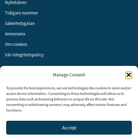
Nyhetsbrev
Tidigare nummer
Säkerhetsgalan
Annonsera
Om cookies
Vår integritetspolicy
Följ oss
Manage Consent
Facebook
To provide the best experiences, we use technologies like cookies to store and/or
Instagram
access device information. Consenting to these technologies will allow us to
process data such as browsing behavior or unique IDs on this site. Not
LinkedIn
consenting or withdrawing consent, may adversely affect certain features and
functions.
Accept
Security Adviser Board
Security Advisory Board, SAB, instiftades av tidningen Aktuell