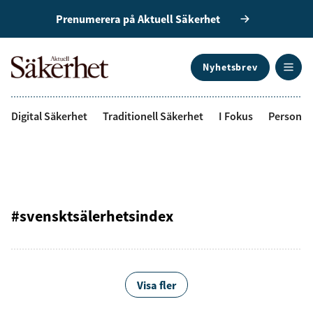
Prenumerera på Aktuell Säkerhet
Nyhetsbrev
ANNONS
Digital Säkerhet
Traditionell Säkerhet
I Fokus
Personal
#svensktsälerhetsindex
Visa fler