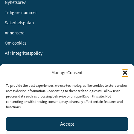
Nyhetsbrev
Tidigare nummer
Säkerhetsgalan
Annonsera
Om cookies
Vår integritetspolicy
Följ oss
Manage Consent
Facebook
To provide the best experiences, we use technologies like cookies to store and/or
Instagram
access device information. Consenting to these technologies will allow us to
process data such as browsing behavior or unique IDs on this site. Not
LinkedIn
consenting or withdrawing consent, may adversely affect certain features and
functions.
Accept
Security Adviser Board
Security Advisory Board, SAB, instiftades av tidningen Aktuell