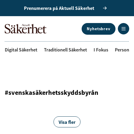
Prenumerera på Aktuell Säkerhet
Nyhetsbrev
ANNONS
Digital Säkerhet
Traditionell Säkerhet
I Fokus
Personal
#svenskasäkerhetsskyddsbyrån
Visa fler