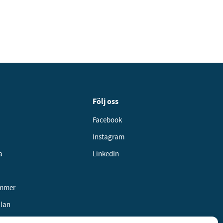
Följ oss
Facebook
Instagram
a
LinkedIn
ummer
alan