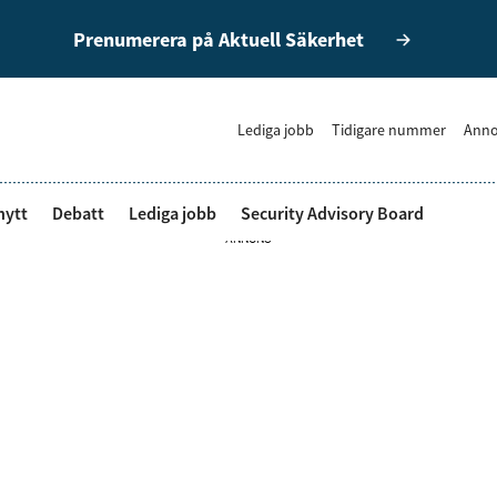
Prenumerera på Aktuell Säkerhet
Lediga jobb
Tidigare nummer
Anno
nytt
Debatt
Lediga jobb
Security Advisory Board
ANNONS