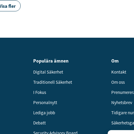
Visa fler
Populära ämnen
Om
Digital Säkerhet
Kontakt
Traditionell Säkerhet
Om oss
I Fokus
Prenumerer
Personalnytt
Nyhetsbrev
Lediga jobb
Tidigare n
Debatt
Säkerhetsg
Security Advisory Board
Annonsera