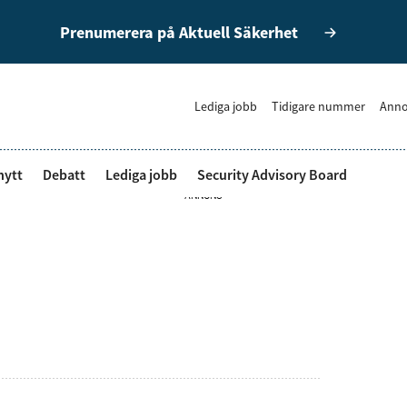
Prenumerera på Aktuell Säkerhet
Lediga jobb
Tidigare nummer
Anno
nytt
Debatt
Lediga jobb
Security Advisory Board
ANNONS