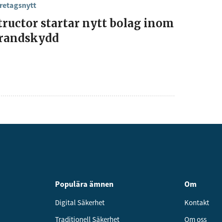
retagsnytt
tructor startar nytt bolag inom
randskydd
Populära ämnen
Om
Digital Säkerhet
Kontakt
Traditionell Säkerhet
Om oss