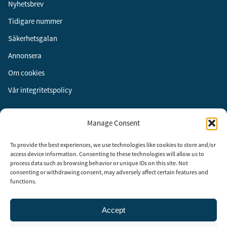
Nyhetsbrev
Tidigare nummer
Säkerhetsgalan
Annonsera
Om cookies
Vår integritetspolicy
Följ oss
Manage Consent
Facebook
To provide the best experiences, we use technologies like cookies to store and/or
Instagram
access device information. Consenting to these technologies will allow us to
process data such as browsing behavior or unique IDs on this site. Not
LinkedIn
consenting or withdrawing consent, may adversely affect certain features and
functions.
Accept
Security Adviser Board
Security Advisory Board, SAB, instiftades av tidningen Aktuell