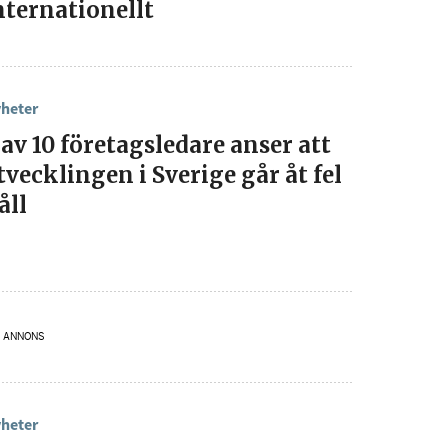
nternationellt
heter
 av 10 företagsledare anser att
tvecklingen i Sverige går åt fel
åll
senaste
tsinformationen
ANNONS
vårt nyhetsbrev!
heter
Prenumerera