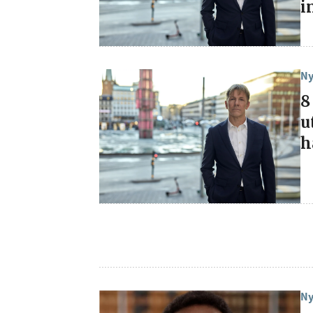
i
Ny
8
u
h
Få den 
säkerhe
först
Anmäl dig till 
Ny