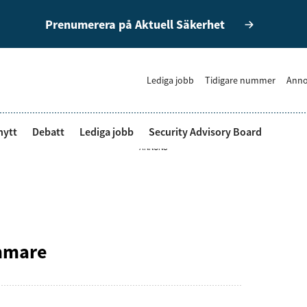
Prenumerera på Aktuell Säkerhet
Lediga jobb
Tidigare nummer
Anno
nytt
Debatt
Lediga jobb
Security Advisory Board
ANNONS
mmare