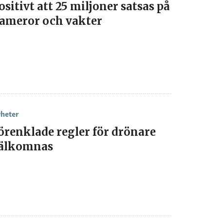
ositivt att 25 miljoner satsas på
å "Prenumerera" ger du samtycke till att vi
ameror och vakter
r dina personuppgifter i enlighet med vår
heter
örenklade regler för drönare
älkomnas