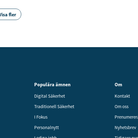
Visa fler
Populära ämnen
Om
Digital Säkerhet
Kontakt
Traditionell Säkerhet
Om oss
I Fokus
Prenumerer
Personalnytt
Nyhetsbrev
Lediga jobb
Tidigare n