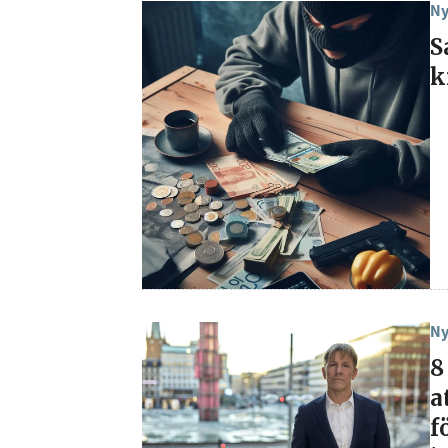
Ny
S
k
Ny
8
a
f