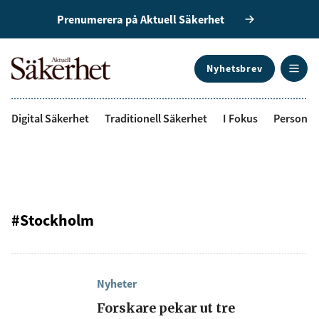
Prenumerera på Aktuell Säkerhet
Nyhetsbrev
ANNONS
Digital Säkerhet
Traditionell Säkerhet
I Fokus
Personal
Få den senaste
säkerhetsinformationen
först
#Stockholm
Anmäl dig till vårt nyhetsbrev!
Nyheter
Forskare pekar ut tre
Prenumerera