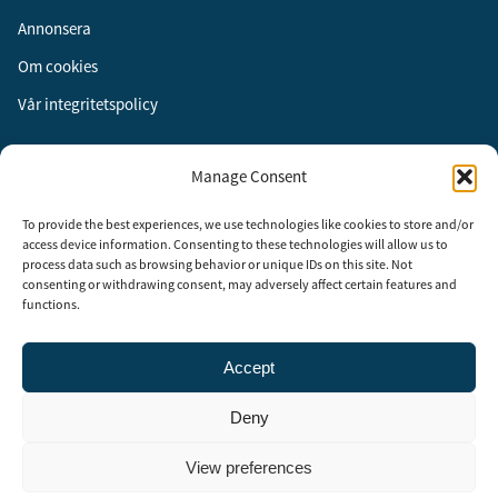
Annonsera
Om cookies
Vår integritetspolicy
Följ oss
Manage Consent
Facebook
To provide the best experiences, we use technologies like cookies to store and/or
Instagram
access device information. Consenting to these technologies will allow us to
process data such as browsing behavior or unique IDs on this site. Not
LinkedIn
consenting or withdrawing consent, may adversely affect certain features and
functions.
Accept
Security Adviser Board
Security Advisory Board, SAB, instiftades av tidningen Aktuell
Deny
Säkerhet år 2003 för att stimulera, utveckla och informera om
säkerhetsarbetet i Sverige. SAB består av representanter från
branschens ledande företag och organisationer. Rådet träffas tre till
View preferences
fyra gånger per år och diskuterar aktuella säkerhetsfrågor.