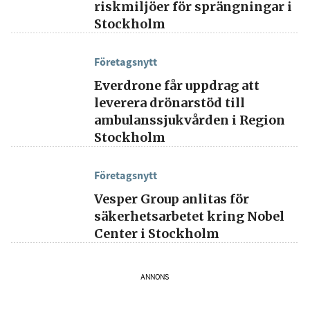
riskmiljöer för sprängningar i
Stockholm
Genom att klicka på "Prenumerera" ger du
samtycke till att vi sparar och använder dina
personuppgifter i enlighet med vår
Företagsnytt
integritetspolicy.
Everdrone får uppdrag att
leverera drönarstöd till
ambulanssjukvården i Region
Stockholm
Företagsnytt
Vesper Group anlitas för
säkerhetsarbetet kring Nobel
Center i Stockholm
ANNONS