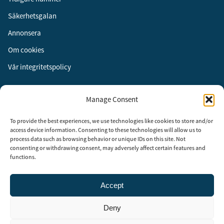
Säkerhetsgalan
Annonsera
Om cookies
Vår integritetspolicy
Följ oss
Manage Consent
Facebook
To provide the best experiences, we use technologies like cookies to store and/or
Instagram
access device information. Consenting to these technologies will allow us to
process data such as browsing behavior or unique IDs on this site. Not
LinkedIn
consenting or withdrawing consent, may adversely affect certain features and
functions.
Accept
Security Adviser Board
Security Advisory Board, SAB, instiftades av tidningen Aktuell
Deny
Säkerhet år 2003 för att stimulera, utveckla och informera om
säkerhetsarbetet i Sverige. SAB består av representanter från