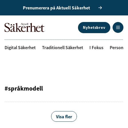
Prenumerera på Aktuell Säkerhet
Nyhetsbrev
ANNONS
Digital Säkerhet
Traditionell Säkerhet
I Fokus
Personal
#språkmodell
Visa fler