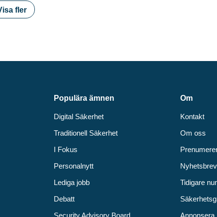
Visa fler
Populära ämnen
Om
Digital Säkerhet
Kontakt
Traditionell Säkerhet
Om oss
I Fokus
Prenumere
Personalnytt
Nyhetsbre
Lediga jobb
Tidigare n
Debatt
Säkerhetsg
Security Advisory Board
Annonsera