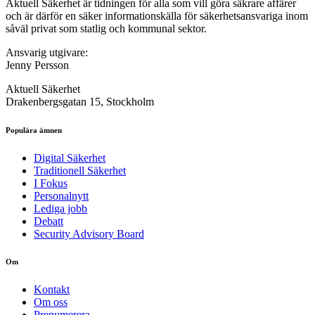
Aktuell Säkerhet är tidningen för alla som vill göra säkrare affärer
och är därför en säker informationskälla för säkerhets­ansvariga inom
såväl privat som statlig och kommunal sektor.
Ansvarig utgivare:
Jenny Persson
Aktuell Säkerhet
Drakenbergsgatan 15, Stockholm
Populära ämnen
Digital Säkerhet
Traditionell Säkerhet
I Fokus
Personalnytt
Lediga jobb
Debatt
Security Advisory Board
Om
Kontakt
Om oss
Prenumerera