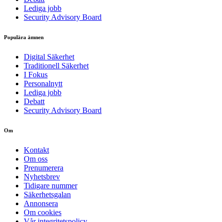
Lediga jobb
Security Advisory Board
Populära ämnen
Digital Säkerhet
Traditionell Säkerhet
I Fokus
Personalnytt
Lediga jobb
Debatt
Security Advisory Board
Om
Kontakt
Om oss
Prenumerera
Nyhetsbrev
Tidigare nummer
Säkerhetsgalan
Annonsera
Om cookies
Vår integritetspolicy