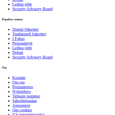
Lediga jobb
Security Advisory Board
Populära ämnen
Digital Säkerhet
Traditionell Säkerhet
I Fokus
Personalnytt
Lediga jobb
Debatt
Security Advisory Board
Om
Kontakt
Om oss
Prenumerera
Nyhetsbrev
Tidigare nummer
Säkerhetsgalan
Annonsera
Om cookies
Vår integritetspolicy