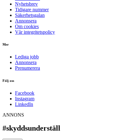
Nyhetsbrev
Tidigare nummer
Säkerhetsgalan
Annonsera
Om cookies
Vår integritetspolicy
Mer
Lediga jobb
Annonsera
Prenumerera
Följ oss
Facebook
Instagram
LinkedIn
ANNONS
#skyddsunderställ