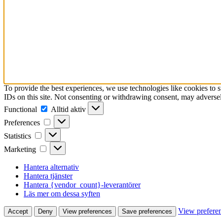
To provide the best experiences, we use technologies like cookies to 
IDs on this site. Not consenting or withdrawing consent, may adversely
Functional
Functional
Alltid aktiv
Preferences
Preferences
Statistics
Statistics
Marketing
Marketing
Hantera alternativ
Hantera tjänster
Hantera {vendor_count}-leverantörer
Läs mer om dessa syften
View prefere
Accept
Deny
View preferences
Save preferences