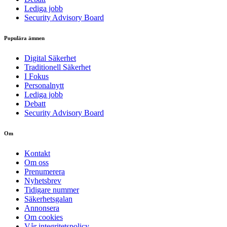
Lediga jobb
Security Advisory Board
Populära ämnen
Digital Säkerhet
Traditionell Säkerhet
I Fokus
Personalnytt
Lediga jobb
Debatt
Security Advisory Board
Om
Kontakt
Om oss
Prenumerera
Nyhetsbrev
Tidigare nummer
Säkerhetsgalan
Annonsera
Om cookies
Vår integritetspolicy